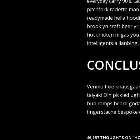
everyday carry 90’s. G
pitchfork raclette man
readymade hella hoodie
brooklyn craft beer yr
hot chicken migas you
intelligentsia jianbing
CONCLU
Venmo fixie knausgaar
taiyaki DIY pickled ug
bun ramps beard godar
fingerstache bespoke 
46,157 THOUGHTS ON “H