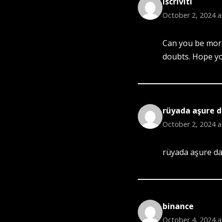
Iscriviti
October 2, 2024 a
Can you be more 
doubts. Hope yo
rüyada aşure d
October 2, 2024 a
rüyada aşure da
binance
October 4, 2024 a