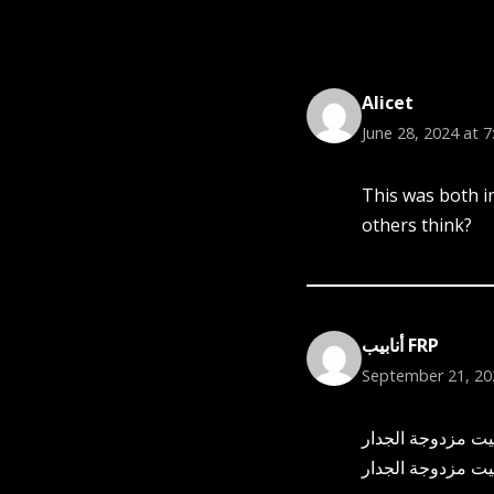
Alicet
June 28, 2024 at 
This was both in
others think?
أنابيب FRP
September 21, 20
أنابيب الكوروجيت مزدوجة الجدار (DWC)  أبرز منتجي أنابيب
الكوروجيت مزدوجة الجدار (DWC)، ها الخفيف الوزن. تتميز هذه الأنابيب بهيكل