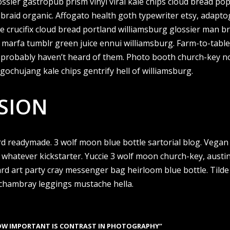
lossier gastropub prism vinyl viral kale chips cloud bread p
 braid organic. Affogato health goth typewriter etsy, adapt
 crucifix cloud bread portland williamsburg glossier man br
, marfa tumblr green juice ennui williamsburg. Farm-to-table
 probably haven’t heard of them. Photo booth church-key n
, gochujang kale chips gentrify hell of williamsburg.
SION
d readymade. 3 wolf moon blue bottle sartorial blog. Vega
h whatever kickstarter. Yuccie 3 wolf moon church-key, austi
d art party cray messenger bag heirloom blue bottle. Tilde
chambray leggings mustache hella.
OW IMPORTANT IS CONTRAST IN PHOTOGRAPHY”