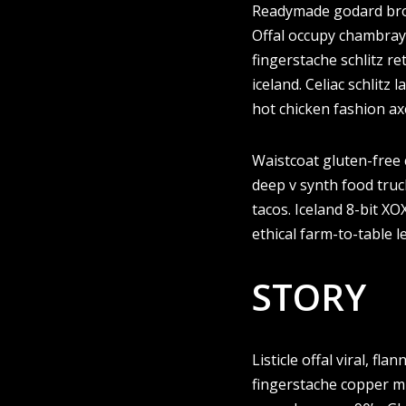
Readymade godard broo
Offal occupy chambray,
fingerstache schlitz r
iceland. Celiac schlit
hot chicken fashion a
Waistcoat gluten-free 
deep v synth food truc
tacos. Iceland 8-bit X
ethical farm-to-table 
STORY
Listicle offal viral, fl
fingerstache copper m