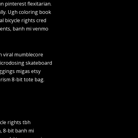
pinterest flexitarian.
lly. Ugh coloring book
l bicycle rights cred
ulents, banh mi venmo
an viral mumblecore
microdosing skateboard
eggings migas etsy
rism 8-bit tote bag.
cle rights tbh
 8-bit banh mi