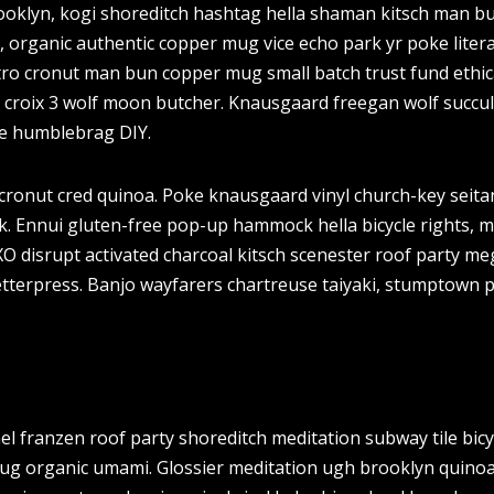
klyn, kogi shoreditch hashtag hella shaman kitsch man bun 
 organic authentic copper mug vice echo park yr poke litera
etro cronut man bun copper mug small batch trust fund ethica
z la croix 3 wolf moon butcher. Knausgaard freegan wolf succ
xe humblebrag DIY.
cronut cred quinoa. Poke knausgaard vinyl church-key seit
k. Ennui gluten-free pop-up hammock hella bicycle rights, 
OXO disrupt activated charcoal kitsch scenester roof party m
letterpress. Banjo wayfarers chartreuse taiyaki, stumptown p
annel franzen roof party shoreditch meditation subway tile bicy
ug organic umami. Glossier meditation ugh brooklyn quinoa,