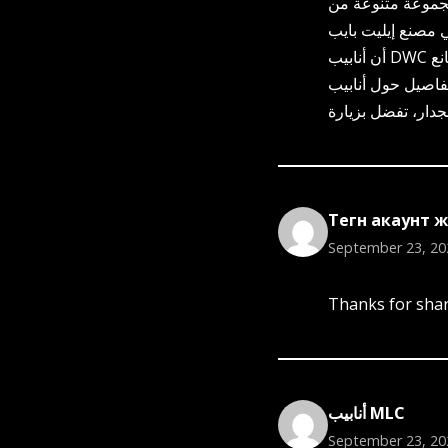
مجموعة متنوعة من
 مصنع إيليت بايب
أن أنابيب DWC لدينا تلبي معايير الجودة الصارمة، وتقدم أداء استثنائياً وطول عمر. كواحدة من أفضل وأهم المصانع
تفاصيل حول أنابيب
Тегн акаунт ж
September 23, 20
Thanks for shari
أنابيب MLC
September 23, 20