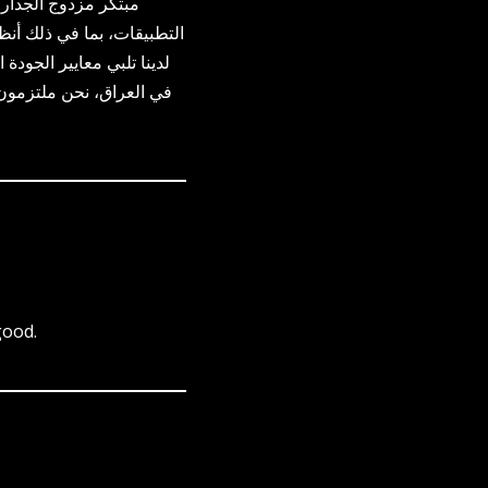
مبتكر مزدوج الجدار
التطبيقات، بما في ذلك أن
في العراق، نحن ملتزمون ب
good.