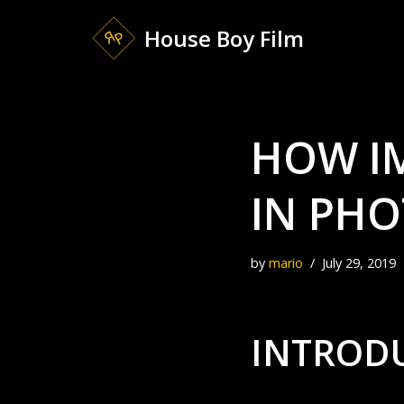
House Boy Film
Skip
to
content
HOW I
IN PH
by
mario
July 29, 2019
INTROD