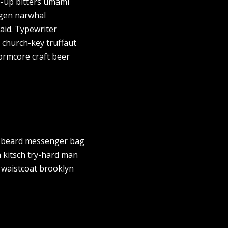
op-up bitters umami
ogen narwhal
aid. Typewriter
 church-key truffaut
ormcore craft beer
n beard messenger bag
n kitsch try-hard man
 waistcoat brooklyn