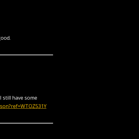
good.
I still have some
person?ref=WTOZ531Y